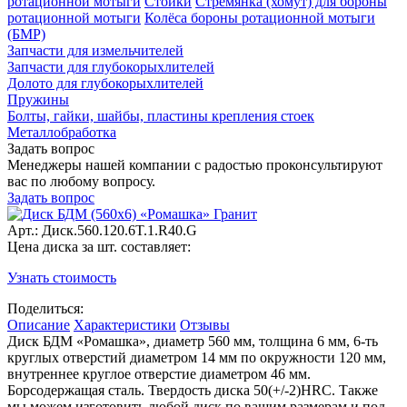
ротационной мотыги
Стойки
Стремянка (хомут) для бороны
ротационной мотыги
Колёса бороны ротационной мотыги
(БМР)
Запчасти для измельчителей
Запчасти для глубокорыхлителей
Долото для глубокорыхлителей
Пружины
Болты, гайки, шайбы, пластины крепления стоек
Металлобработка
Задать вопрос
Менеджеры нашей компании с радостью проконсультируют
вас по любому вопросу.
Задать вопрос
Арт.: Диск.560.120.6T.1.R40.G
Цена диска за шт. составляет:
Узнать стоимость
Поделиться:
Описание
Характеристики
Отзывы
Диск БДМ «Ромашка», диаметр 560 мм, толщина 6 мм, 6-ть
круглых отверстий диаметром 14 мм по окружности 120 мм,
внутреннее круглое отверстие диаметром 46 мм.
Борсодержащая сталь. Твердость диска 50(+/-2)HRC. Также
мы можем изготовить любой диск по вашим размерам и под