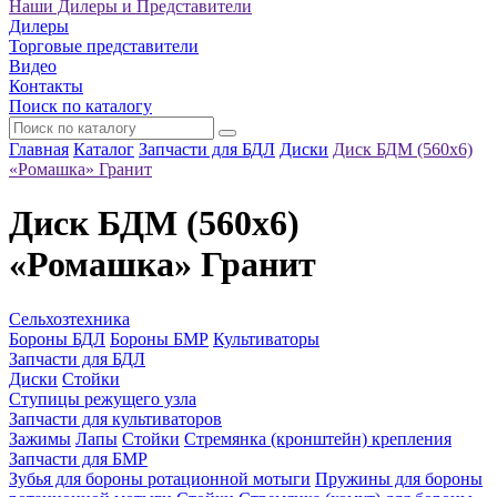
Наши Дилеры и Представители
Дилеры
Торговые представители
Видео
Контакты
Поиск по каталогу
Главная
Каталог
Запчасти для БДЛ
Диски
Диск БДМ (560х6)
«Ромашка» Гранит
Диск БДМ (560х6)
«Ромашка» Гранит
Сельхозтехника
Бороны БДЛ
Бороны БМР
Культиваторы
Запчасти для БДЛ
Диски
Стойки
Ступицы режущего узла
Запчасти для культиваторов
Зажимы
Лапы
Стойки
Стремянка (кронштейн) крепления
Запчасти для БМР
Зубья для бороны ротационной мотыги
Пружины для бороны