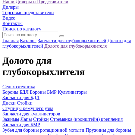
Наши Дилеры и Представители
Дилеры
Торговые представители
Видео
Контакты
Поиск по каталогу
Главная
Каталог
Запчасти для глубокорыхлителей
Долото для
глубокорыхлителей
Долото для глубокорыхлителя
Долото для
глубокорыхлителя
Сельхозтехника
Бороны БДЛ
Бороны БМР
Культиваторы
Запчасти для БДЛ
Диски
Стойки
Ступицы режущего узла
Запчасти для культиваторов
Зажимы
Лапы
Стойки
Стремянка (кронштейн) крепления
Запчасти для БМР
Зубья для бороны ротационной мотыги
Пружины для бороны