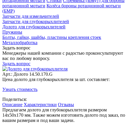
ротационной мотыги
Стойки
Стремянка (хомут) для бороны
ротационной мотыги
Колёса бороны ротационной мотыги
(БМР)
Запчасти для измельчителей
Запчасти для глубокорыхлителей
Долото для глубокорыхлителей
Пружины
Болты, гайки, шайбы, пластины крепления стоек
Металлобработка
Задать вопрос
Менеджеры нашей компании с радостью проконсультируют
вас по любому вопросу.
Задать вопрос
Арт.: Долото 14.50.170.G
Цена долото для глубокорыхлителя за шт. составляет:
Узнать стоимость
Поделиться:
Описание
Характеристики
Отзывы
Предлагаем долото для глубокорыхлителя размером
14х50х170 мм. Также можем изготовить долото под заказ, по
вашим размерам и под ваши задачи.