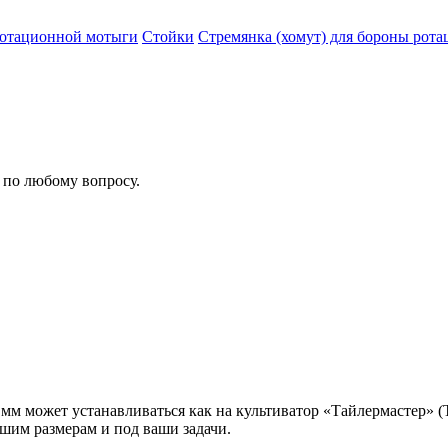
отационной мотыги
Стойки
Стремянка (хомут) для бороны рот
 по любому вопросу.
м может устанавливаться как на культиватор «Тайлермастер» (Til
шим размерам и под ваши задачи.