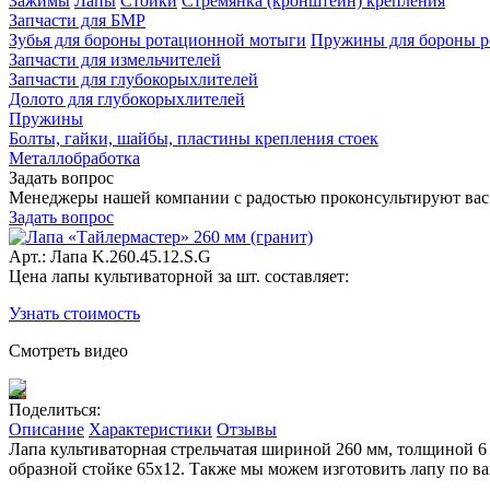
Зажимы
Лапы
Стойки
Стремянка (кронштейн) крепления
Запчасти для БМР
Зубья для бороны ротационной мотыги
Пружины для бороны р
Запчасти для измельчителей
Запчасти для глубокорыхлителей
Долото для глубокорыхлителей
Пружины
Болты, гайки, шайбы, пластины крепления стоек
Металлобработка
Задать вопрос
Менеджеры нашей компании с радостью проконсультируют вас
Задать вопрос
Арт.: Лапа K.260.45.12.S.G
Цена лапы культиваторной за шт. составляет:
Узнать стоимость
Смотреть видео
Поделиться:
Описание
Характеристики
Отзывы
Лапа культиваторная стрельчатая шириной 260 мм, толщиной 6 м
образной стойке 65х12. Также мы можем изготовить лапу по ва