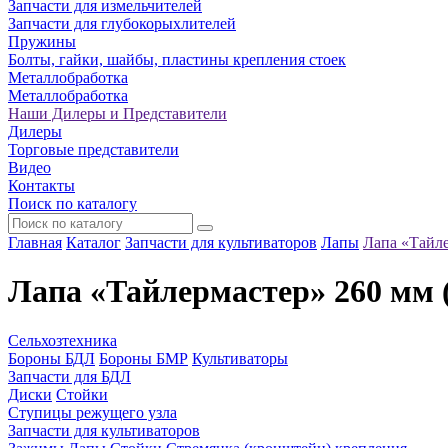
Запчасти для измельчителей
Запчасти для глубокорыхлителей
Пружины
Болты, гайки, шайбы, пластины крепления стоек
Металлобработка
Металлобработка
Наши Дилеры и Представители
Дилеры
Торговые представители
Видео
Контакты
Поиск по каталогу
Главная
Каталог
Запчасти для культиваторов
Лапы
Лапа «Тайле
Лапа «Тайлермастер» 260 мм 
Сельхозтехника
Бороны БДЛ
Бороны БМР
Культиваторы
Запчасти для БДЛ
Диски
Стойки
Ступицы режущего узла
Запчасти для культиваторов