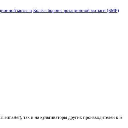
ационной мотыги
Колёса бороны ротационной мотыги (БМР)
lermaster), так и на культиваторы других производителей к S-